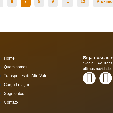
6
7
8
9
…
12
Próximo
Siga nossas r
Home
Siga a GAV Transp
Quem somos
últimas novidades
Transportes de Alto Valor
Carga Lotação
Segmentos
Contato